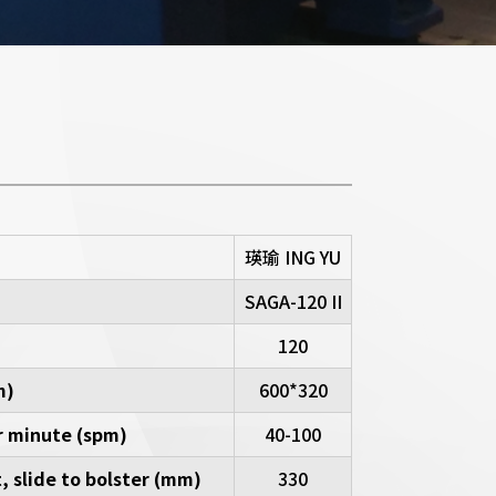
I
瑛瑜 ING YU
SAGA-120 II
120
m)
600*320
r minute (spm)
40-100
, slide to bolster (mm)
330