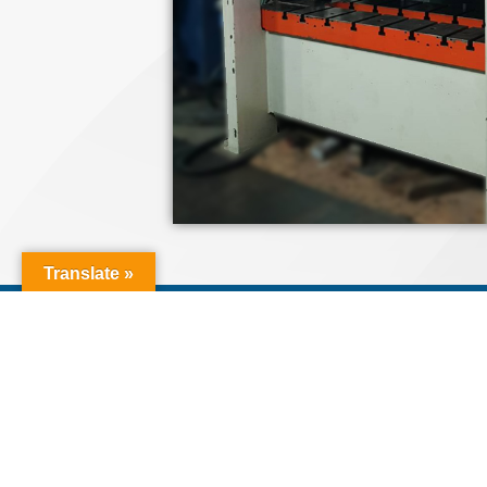
Translate »
鴻新工業有限公司
【統一編號：24848239】
高速沖床翻修改造 | 三共高速送料設備 | 沖床
沖床機械 | NC送料機 | 沖床週邊設備